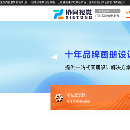
注重内容逻辑的画册设计，梳理清晰的信息层级，让读者快速抓取核心内容，提升画册的阅读体验与传播效率。
三折页设计
首
打造高颜值企业画册
易拉宝设计
品质画册设计保障