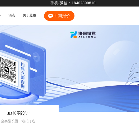
手机/微信：
18402890810
心
动态
关于蓝橙
工期报价
3D长图设计
全类型长图一站式打造